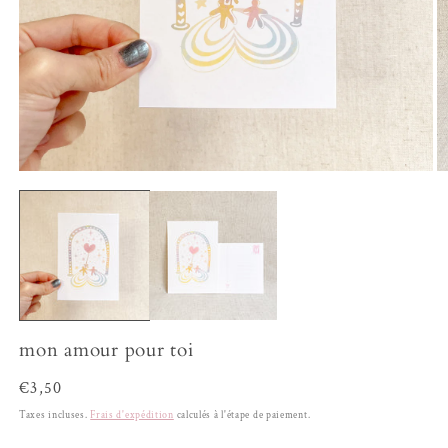
Ouvrir
Ou
le
le
média
m
1
2
dans
d
une
u
fenêtre
fe
modale
m
mon amour pour toi
Prix
€3,50
habituel
Taxes incluses.
Frais d'expédition
calculés à l'étape de paiement.