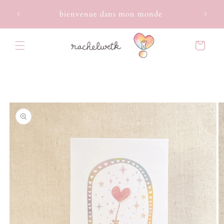
Ignorer et
EXPOS
passer au
bienvenue dans mon monde
contenu
Panier
Passer aux
informations
produits