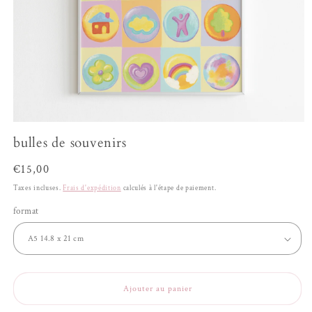
Ouvrir
le
bulles de souvenirs
média
1
Prix
€15,00
dans
une
habituel
fenêtre
Taxes incluses.
Frais d'expédition
calculés à l'étape de paiement.
modale
format
Ajouter au panier